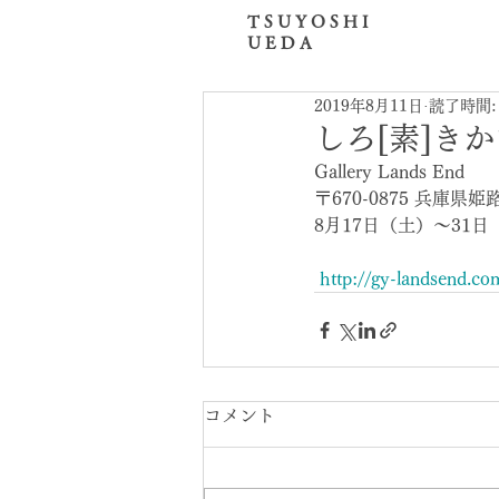
T S U Y O S H I
U E D A
2019年8月11日
読了時間:
しろ[素]き
Gallery Lands End
〒670-0875 兵庫県姫
8月17日（土）〜31日（
http://gy-landsend.c
コメント