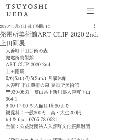
T S U Y O S H I
U E D A
2020年5月31日
読了時間: 1分
発電所美術館ART CLIP 2020 2nd.
上田剛展
入善町下山芸術の森
発電所美術館
ART CLIP 2020 2nd.
上田剛展
6/6(Sat.)-7/5(Sun.) 月曜休館
入善町 下山芸術の森 発電所美術館
〒939-0631　富山県下新川郡入善町下山
364-1
9:00-17:00 ※入館は16:30まで
観覧料：一般300円　高・大生200円　
tel & fax : 0765-78-0621
主催：公益財団法人入善町文化振興財団